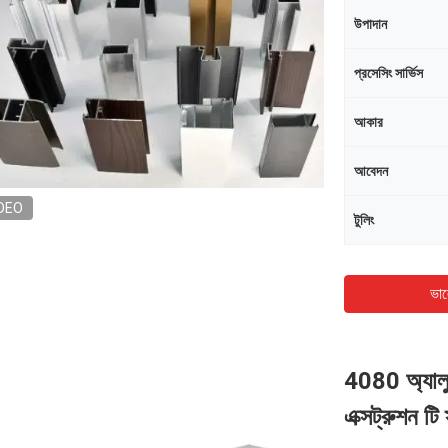
উপাদান
প্রসেসিং সার্ভিস
আকার
আবেদন
DEO
টুলিং
ভাল
4080 অ্যালুমি
এক্সট্রুশন ট