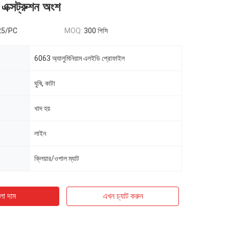
ম এক্সট্রুশন অংশ
25/PC
MOQ:
300 পিসি
6063 অ্যালুমিনিয়াম এলইডি প্রোফাইল
ঘুষি, কাটা
খাদ হয়
লাইন
ক্লিয়ার/ওপাল ম্যাট
ো দাম
এখন চ্যাট করুন