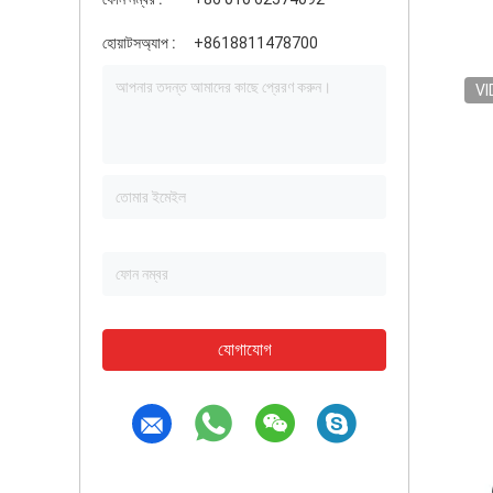
হোয়াটসঅ্যাপ :
+8618811478700
VI
যোগাযোগ