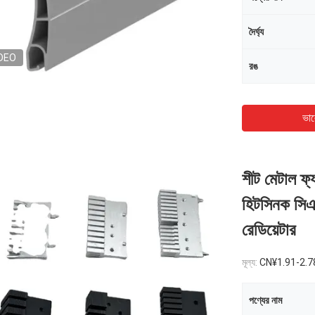
দৈর্ঘ্য
DEO
রঙ
ভাল
শীট মেটাল ফ্য
হিটসিনক সিএনস
রেডিয়েটার
মূল্য:
CN¥1.91-2.7
পণ্যের নাম