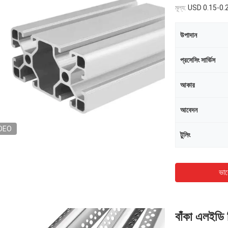
মূল্য:
USD 0.15-0.
উপাদান
প্রসেসিং সার্ভিস
আকার
আবেদন
DEO
টুলিং
ভাল
বাঁকা এলইডি স