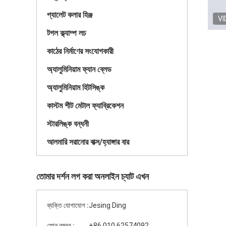
প্যালেট কলার হিঞ্জ
VI
টগল ক্ল্যাম্প লচ
কাঠের নির্মাণের সংযোগকারী
অ্যালুমিনিয়াম ফ্যান ব্লেড
অ্যালুমিনিয়াম হিটসিঙ্ক
কাস্টম শীট মেটাল ফ্যাব্রিকেশন
স্টারলিঙ্ক বন্ধনী
আলমারি সরানোর বাক্স/হ্যাঙ্গার বার
তোমার দর্শন লগ করা অনলাইন চ্যাট এখন
ব্যক্তি যোগাযোগ :
Jesing Ding
ফোন নম্বর :
+86 010 62574092