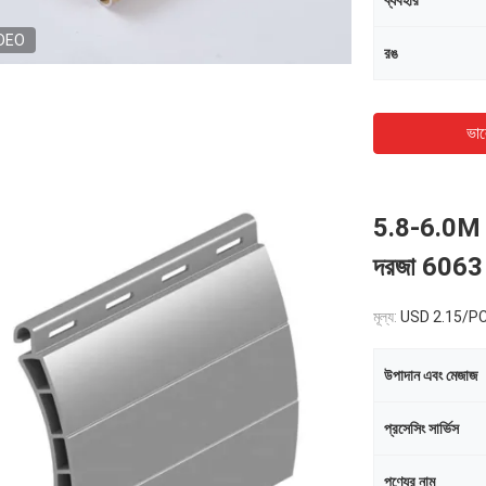
ব্যবহার
DEO
রঙ
ভাল
5.8-6.0M অ্য
দরজা 606
মূল্য:
USD 2.15/P
উপাদান এবং মেজাজ
প্রসেসিং সার্ভিস
পণ্যের নাম