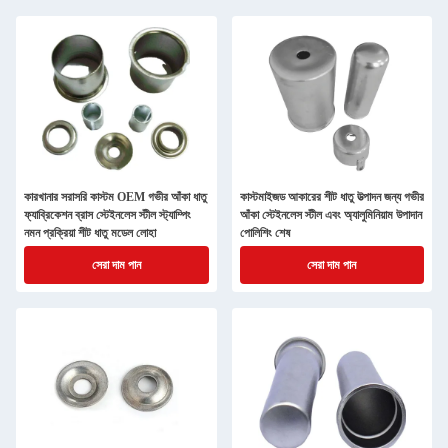
কারখানার সরাসরি কাস্টম OEM গভীর আঁকা ধাতু
কাস্টমাইজড আকারের শীট ধাতু উত্পাদন জন্য গভীর
ফ্যাব্রিকেশন ব্রাস স্টেইনলেস স্টীল স্ট্যাম্পিং
আঁকা স্টেইনলেস স্টীল এবং অ্যালুমিনিয়াম উপাদান
নমন প্রক্রিয়া শীট ধাতু মডেল লোহা
পোলিশিং শেষ
সেরা দাম পান
সেরা দাম পান