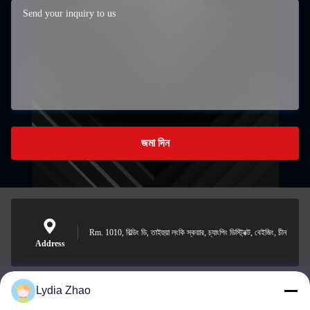
জমা দিন
Rm. 1010, বিল্ডিং ডি, তাইহুয়া লংকি স্কয়ার, চ্যাংপিং ডিস্ট্রিক্ট, বেইজিং, চীন
Address
Lydia Zhao