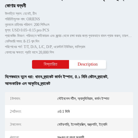
কোণায় বন্ধনী
উৎপত্তি স্থল: হেবেই, চীন
পরিচিতিমুলক নাম: ORIENS
ন্যূনতম চাহিদার পরিমাণ: 200 পিসিএস
মূল্য: USD 0.05~0.15 pro PCS
প্যাকেজিং বিবরণ: পরিবহনে ক্ষতিকারক এবং স্ক্র্যাচ থেকে রক্ষা করার জন্য পৃথকভাবে বাবল প্যাক করুন, তারপরে শক্ত কাগজে
ডেলিভারি সময়: 8-15 শব্দ দিন
পরিশোধের শর্ত: T/T, D/A, L/C, D/P, ওয়েস্টার্ন ইউনিয়ন, মানিগ্রাম
যোগানের ক্ষমতা: প্রতি মাসে 20,000 পিস
বিস্তারিত
Description
বিশেষভাবে তুলে ধরা:
ধাতব ব্র্যাকেট কার্বন ইস্পাত
,
0.১ মিমি মেটাল ব্র্যাকেট
,
আলংকারিক এল আকৃতির ব্র্যাকেট
1উপাদান:
স্টেইনলেস স্টীল, অ্যালুমিনিয়াম, কার্বন ইস্পাত
2সঠিকতা:
±0.1 মিমি
3আবেদন:
মোটরগাড়ি, ইলেকট্রনিক্স, যন্ত্রপাতি, ইত্যাদি
4মাত্রা:
অঙ্কন বা নমুনা অনুযায়ী