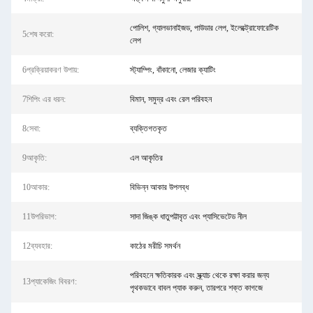
পোলিশ, গ্যালভানাইজড, পাউডার লেপ, ইলেক্ট্রোফোরেটিক
5শেষ করো:
লেপ
6প্রক্রিয়াকরণ উপায়:
স্ট্যাম্পিং, বাঁকানো, লেজার ক্যাটিং
7শিপিং এর ধরন:
বিমান, সমুদ্র এবং রেল পরিবহন
8সেবা:
ব্যক্তিগতকৃত
9আকৃতি:
এল আকৃতির
10আকার:
বিভিন্ন আকার উপলব্ধ
11উপরিভাগ:
সাদা জিঙ্ক ধাতুপট্টাবৃত এবং প্যাসিভেটেড নীল
12ব্যবহার:
কাঠের মরীচি সমর্থন
পরিবহনে ক্ষতিকারক এবং স্ক্র্যাচ থেকে রক্ষা করার জন্য
13প্যাকেজিং বিবরণ:
পৃথকভাবে বাবল প্যাক করুন, তারপরে শক্ত কাগজে