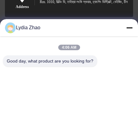
Rm. 1010, বিল্ডিং ডি, তাইহুয়া লংকি স্কয়ার, চ্যাংপিং ডিস্ট্রিক্ট, বেইজিং, চীন
Address
Lydia Zhao
jesingd@vip.sina.com
E-mail
4:06 AM
Good day, what product are you looking for?
0086-10-62574092
Phone
Beijing Oriens Technology Co., Ltd.