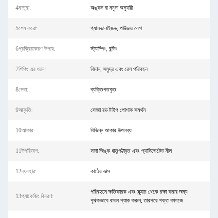
4মাত্রা:
অঙ্কন বা নমুনা অনুযায়ী
5শেষ করো:
গ্যালভানাইজড, পাউডার লেপ
6প্রক্রিয়াকরণ উপায়:
স্ট্যাম্পিং, বন্ডিং
7শিপিং এর ধরন:
বিমান, সমুদ্র এবং রেল পরিবহন
8সেবা:
ব্যক্তিগতকৃত
9আকৃতি:
সোজা রড টাইপ পোশাক সমর্থন
10আকার:
বিভিন্ন আকার উপলব্ধ
11উপরিভাগ:
সাদা জিঙ্ক ধাতুপট্টাবৃত এবং প্যাসিভেটেড নীল
12ব্যবহার:
কাঠের বাক্স
পরিবহনে ক্ষতিকারক এবং স্ক্র্যাচ থেকে রক্ষা করার জন্য
13প্যাকেজিং বিবরণ:
পৃথকভাবে বাবল প্যাক করুন, তারপরে শক্ত কাগজে