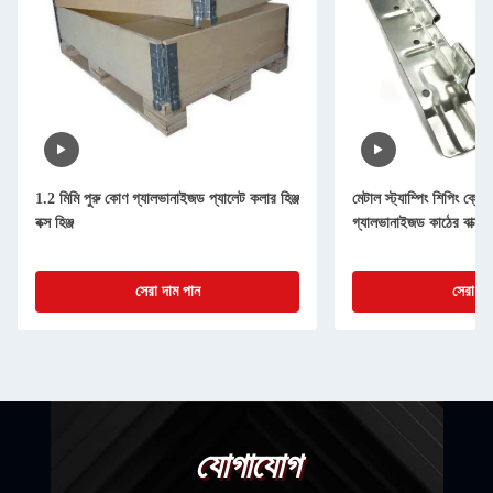
1.2 মিমি পুরু কোণ গ্যালভানাইজড প্যালেট কলার হিঞ্জ
মেটাল স্ট্যাম্পিং শিপিং ক্রেট
বক্স হিঞ্জ
গ্যালভানাইজড কাঠের বাক্স 
সেরা দাম পান
সেরা দা
যোগাযোগ