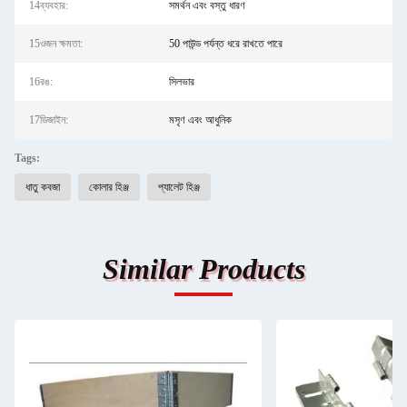
14ব্যবহার:
সমর্থন এবং বস্তু ধারণ
15ওজন ক্ষমতা:
50 পাউন্ড পর্যন্ত ধরে রাখতে পারে
16রঙ:
সিলভার
17ডিজাইন:
মসৃণ এবং আধুনিক
Tags:
ধাতু কবজা
কোলার হিঞ্জ
প্যালেট হিঞ্জ
Similar Products