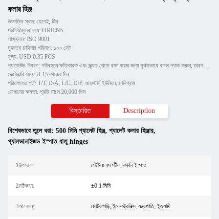
কলার হিঞ্জ
উৎপত্তি স্থল: হেবেই, চীন
পরিচিতিমুলক নাম: ORIENS
সাক্ষ্যদান: ISO 9001
ন্যূনতম চাহিদার পরিমাণ: ১০০ সেট
মূল্য: USD 0.35 PCS
প্যাকেজিং বিবরণ: পরিবহনে ক্ষতিকারক এবং স্ক্র্যাচ থেকে রক্ষা করার জন্য পৃথকভাবে বাবল প্যাক করুন, তারপরে শক্ত কাগজে
ডেলিভারি সময়: 8-15 কাজের দিন
পরিশোধের শর্ত: T/T, D/A, L/C, D/P, ওয়েস্টার্ন ইউনিয়ন, মানিগ্রাম
যোগানের ক্ষমতা: প্রতি মাসে 20,000 পিস
বিস্তারিত
Description
বিশেষভাবে তুলে ধরা:
500 মিমি প্যালেট হিঞ্জ
,
প্যালেট কলার হিঞ্জার
,
গ্যালভানাইজড ইস্পাত ধাতু hinges
1উপাদান:
স্টেইনলেস স্টীল, কার্বন ইস্পাত
2সঠিকতা:
±0.1 মিমি
3আবেদন:
মোটরগাড়ি, ইলেকট্রনিক্স, যন্ত্রপাতি, ইত্যাদি