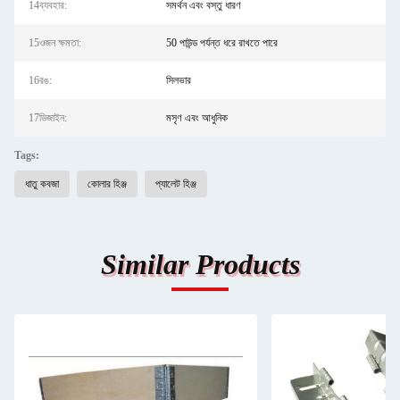
14ব্যবহার:
সমর্থন এবং বস্তু ধারণ
15ওজন ক্ষমতা:
50 পাউন্ড পর্যন্ত ধরে রাখতে পারে
16রঙ:
সিলভার
17ডিজাইন:
মসৃণ এবং আধুনিক
Tags:
ধাতু কবজা
কোলার হিঞ্জ
প্যালেট হিঞ্জ
Similar Products