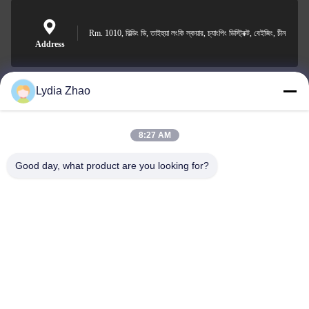
Rm. 1010, বিল্ডিং ডি, তাইহুয়া লংকি স্কয়ার, চ্যাংপিং ডিস্ট্রিক্ট, বেইজিং, চীন
Address
Lydia Zhao
jesingd@vip.sina.com
E-mail
8:27 AM
Good day, what product are you looking for?
0086-10-62574092
Phone
Beijing Oriens Technology Co., Ltd.