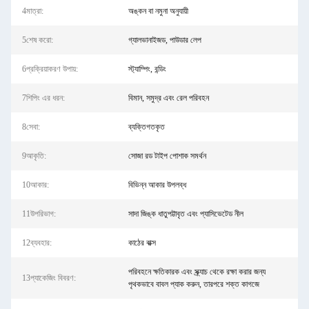
4মাত্রা:
অঙ্কন বা নমুনা অনুযায়ী
5শেষ করো:
গ্যালভানাইজড, পাউডার লেপ
6প্রক্রিয়াকরণ উপায়:
স্ট্যাম্পিং, বন্ডিং
7শিপিং এর ধরন:
বিমান, সমুদ্র এবং রেল পরিবহন
8সেবা:
ব্যক্তিগতকৃত
9আকৃতি:
সোজা রড টাইপ পোশাক সমর্থন
10আকার:
বিভিন্ন আকার উপলব্ধ
11উপরিভাগ:
সাদা জিঙ্ক ধাতুপট্টাবৃত এবং প্যাসিভেটেড নীল
12ব্যবহার:
কাঠের বাক্স
পরিবহনে ক্ষতিকারক এবং স্ক্র্যাচ থেকে রক্ষা করার জন্য
13প্যাকেজিং বিবরণ:
পৃথকভাবে বাবল প্যাক করুন, তারপরে শক্ত কাগজে