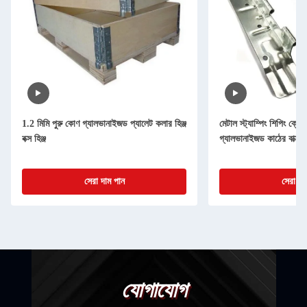
1.2 মিমি পুরু কোণ গ্যালভানাইজড প্যালেট কলার হিঞ্জ
মেটাল স্ট্যাম্পিং শিপিং ক্রেট
বক্স হিঞ্জ
গ্যালভানাইজড কাঠের বাক্স 
সেরা দাম পান
সেরা দা
যোগাযোগ