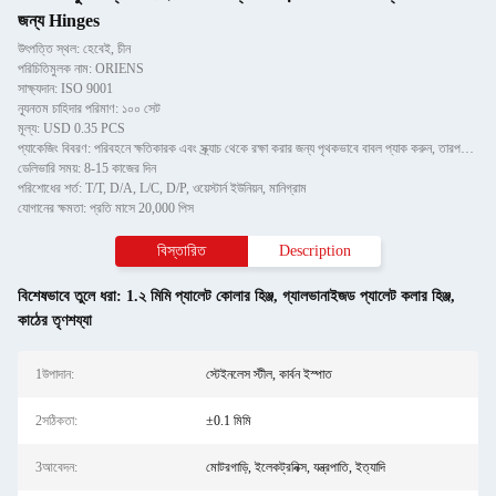
জন্য Hinges
উৎপত্তি স্থল: হেবেই, চীন
পরিচিতিমুলক নাম: ORIENS
সাক্ষ্যদান: ISO 9001
ন্যূনতম চাহিদার পরিমাণ: ১০০ সেট
মূল্য: USD 0.35 PCS
প্যাকেজিং বিবরণ: পরিবহনে ক্ষতিকারক এবং স্ক্র্যাচ থেকে রক্ষা করার জন্য পৃথকভাবে বাবল প্যাক করুন, তারপরে শক্ত কাগজে
ডেলিভারি সময়: 8-15 কাজের দিন
পরিশোধের শর্ত: T/T, D/A, L/C, D/P, ওয়েস্টার্ন ইউনিয়ন, মানিগ্রাম
যোগানের ক্ষমতা: প্রতি মাসে 20,000 পিস
বিস্তারিত
Description
বিশেষভাবে তুলে ধরা:
1.২ মিমি প্যালেট কোলার হিঞ্জ
,
গ্যালভানাইজড প্যালেট কলার হিঞ্জ
,
কাঠের তৃণশয্যা
1উপাদান:
স্টেইনলেস স্টীল, কার্বন ইস্পাত
2সঠিকতা:
±0.1 মিমি
3আবেদন:
মোটরগাড়ি, ইলেকট্রনিক্স, যন্ত্রপাতি, ইত্যাদি