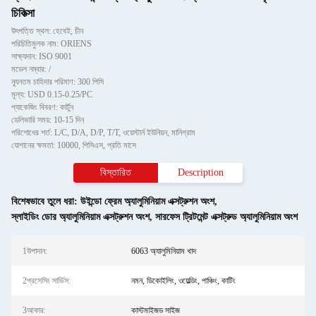
চিকিত্সা
উৎপত্তি স্থল: হেবেই, চীন
পরিচিতিমুলক নাম: ORIENS
সাক্ষ্যদান: ISO 9001
মডেল নম্বার: /
ন্যূনতম চাহিদার পরিমাণ: 300 পিসি
মূল্য: USD 0.15-0.25/PC
প্যাকেজিং বিবরণ: কার্টুন
ডেলিভারি সময়: 10-15 দিন
পরিশোধের শর্ত: L/C, D/A, D/P, T/T, ওয়েস্টার্ন ইউনিয়ন, মানিগ্রাম
যোগানের ক্ষমতা: 10000, পিসিএস, প্রতি মাসে
বিস্তারিত
Description
বিশেষভাবে তুলে ধরা:
উইন্ডো ফ্রেম অ্যালুমিনিয়াম এক্সট্রুশন অংশ
,
স্লাইডিং ডোর অ্যালুমিনিয়াম এক্সট্রুশন অংশ
,
সারফেস ট্রিটমেন্ট এক্সট্রুড অ্যালুমিনিয়াম অংশ
1উপাদান:
6063 অ্যালুমিনিয়াম খাদ
2প্রসেসিং সার্ভিস:
নমন, ডিকোইলিং, ওয়েল্ডিং, পাঞ্চিং, কাটিং
3আকার:
কাস্টমাইজড সাইজ