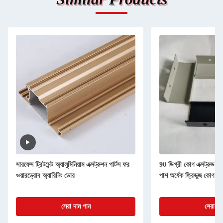
সারফেস ট্রিটমেন্ট অ্যালুমিনিয়াম এক্সট্রুশন পার্টস ফর
90 ডিগ্রী কোণ এক্সট্রুড অ্
ওয়ারড্রোব অ্যারিনিং ডোর
পাশ অর্ধেক ত্রিভুজ কোণ ক্
সেরা দাম পান
সেরা দা