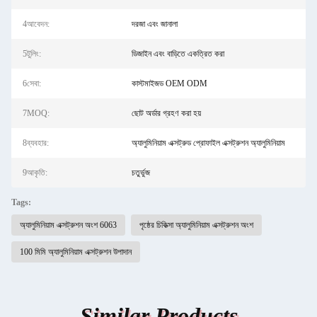
4আবেদন:
দরজা এবং জানালা
5টুলিং:
ডিজাইন এবং বাড়িতে একত্রিত করা
6সেবা:
কাস্টমাইজড OEM ODM
7MOQ:
ছোট অর্ডার গ্রহণ করা হয়
8ব্যবহার:
অ্যালুমিনিয়াম এক্সট্রুড প্রোফাইল এক্সট্রুশন অ্যালুমিনিয়াম
9আকৃতি:
চতুর্ভুজ
Tags:
অ্যালুমিনিয়াম এক্সট্রুশন অংশ 6063
পৃষ্ঠের চিকিত্সা অ্যালুমিনিয়াম এক্সট্রুশন অংশ
100 মিমি অ্যালুমিনিয়াম এক্সট্রুশন উপাদান
Similar Products