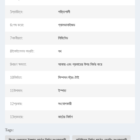
5স্থায়িত্ব:
শক্তিশালী
6শেষ করো:
গ্যালভানাইজড
7নমনীয়তা:
লিমিটেড
8ইনস্টলেশন পদ্ধতি:
নখ
9ধারণ ক্ষমতা:
আকার এবং প্রকারের উপর নির্ভর করে
10নির্মাতা:
সিম্পসন স্ট্রং-টাই
11উপাদান:
ইস্পাত
12প্রকার:
সংযোগকারী
13ব্যবহার:
কাঠের নির্মাণ
Tags: