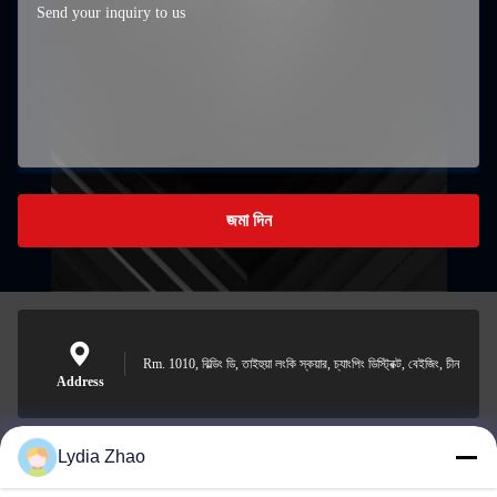
জমা দিন
Rm. 1010, বিল্ডিং ডি, তাইহুয়া লংকি স্কয়ার, চ্যাংপিং ডিস্ট্রিক্ট, বেইজিং, চীন
Address
Lydia Zhao
jesingd@vip.sina.com