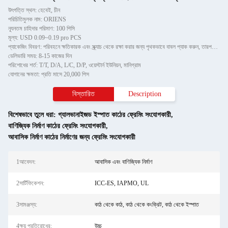
উৎপত্তি স্থল: হেবেই, চীন
পরিচিতিমুলক নাম: ORIENS
ন্যূনতম চাহিদার পরিমাণ: 100 পিসি
মূল্য: USD 0.09~0.19 pro PCS
প্যাকেজিং বিবরণ: পরিবহনে ক্ষতিকারক এবং স্ক্র্যাচ থেকে রক্ষা করার জন্য পৃথকভাবে বাবল প্যাক করুন, তারপরে শক্ত কাগজে
ডেলিভারি সময়: 8-15 কাজের দিন
পরিশোধের শর্ত: T/T, D/A, L/C, D/P, ওয়েস্টার্ন ইউনিয়ন, মানিগ্রাম
যোগানের ক্ষমতা: প্রতি মাসে 20,000 পিস
বিস্তারিত
Description
বিশেষভাবে তুলে ধরা:
গ্যালভানাইজড ইস্পাত কাঠের ফ্রেমিং সংযোগকারী
,
বাণিজ্যিক নির্মাণ কাঠের ফ্রেমিং সংযোগকারী
,
আবাসিক নির্মাণ কাঠের নির্মাণের জন্য ফ্রেমিং সংযোগকারী
1আবেদন:
আবাসিক এবং বাণিজ্যিক নির্মাণ
2সার্টিফিকেশন:
ICC-ES, IAPMO, UL
3সামঞ্জস্য:
কাঠ থেকে কাঠ, কাঠ থেকে কংক্রিট, কাঠ থেকে ইস্পাত
4ক্ষয় প্রতিরোধের:
উচ্চ