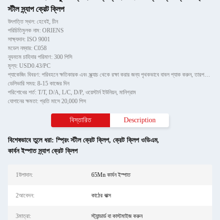
স্টীল স্ন্যাপ ক্রেট ক্লিপ
উৎপত্তি স্থল: হেবেই, চীন
পরিচিতিমুলক নাম: ORIENS
সাক্ষ্যদান: ISO 9001
মডেল নম্বার: C058
ন্যূনতম চাহিদার পরিমাণ: 300 পিসি
মূল্য: USD0.43/PC
প্যাকেজিং বিবরণ: পরিবহনে ক্ষতিকারক এবং স্ক্র্যাচ থেকে রক্ষা করার জন্য পৃথকভাবে বাবল প্যাক করুন, তারপরে শক্ত কাগজে
ডেলিভারি সময়: 8-15 কাজের দিন
পরিশোধের শর্ত: T/T, D/A, L/C, D/P, ওয়েস্টার্ন ইউনিয়ন, মানিগ্রাম
যোগানের ক্ষমতা: প্রতি মাসে 20,000 পিস
বিস্তারিত
Description
বিশেষভাবে তুলে ধরা:
স্প্রিং স্টীল ক্রেট ক্লিপ
,
ক্রেট ক্লিপ ওডিএম
,
কার্বন ইস্পাত স্ন্যাপ ক্রেট ক্লিপ
1উপাদান:
65Mn কার্বন ইস্পাত
2আবেদন:
কাঠের বাক্স
3মাত্রা:
স্ট্যান্ডার্ড বা কাস্টমাইজ করুন