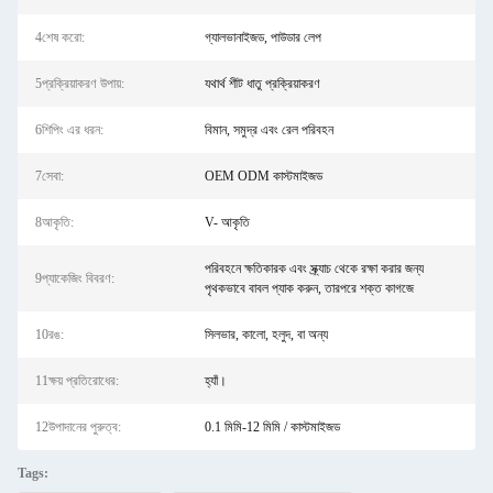
4শেষ করো:
গ্যালভানাইজড, পাউডার লেপ
5প্রক্রিয়াকরণ উপায়:
যথার্থ শীট ধাতু প্রক্রিয়াকরণ
6শিপিং এর ধরন:
বিমান, সমুদ্র এবং রেল পরিবহন
7সেবা:
OEM ODM কাস্টমাইজড
8আকৃতি:
V- আকৃতি
পরিবহনে ক্ষতিকারক এবং স্ক্র্যাচ থেকে রক্ষা করার জন্য
9প্যাকেজিং বিবরণ:
পৃথকভাবে বাবল প্যাক করুন, তারপরে শক্ত কাগজে
10রঙ:
সিলভার, কালো, হলুদ, বা অন্য
11ক্ষয় প্রতিরোধের:
হ্যাঁ।
12উপাদানের পুরুত্ব:
0.1 মিমি-12 মিমি / কাস্টমাইজড
Tags: