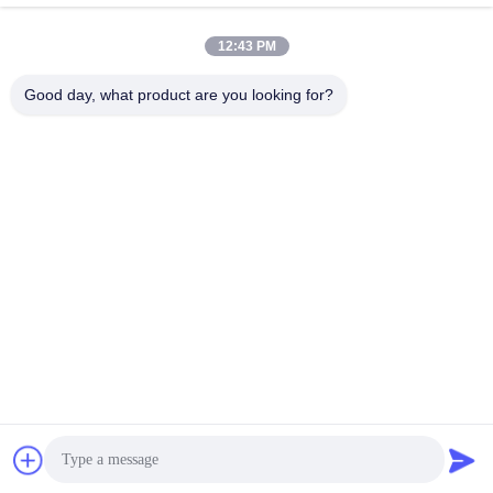
jesingd@vip.sina.com
E-mail
12:43 PM
Good day, what product are you looking for?
0086-10-62574092
Phone
Beijing Oriens Technology Co., Ltd.
সেরা দাম পান
Get a Quote
Beijing Oriens Technology Co., Ltd.