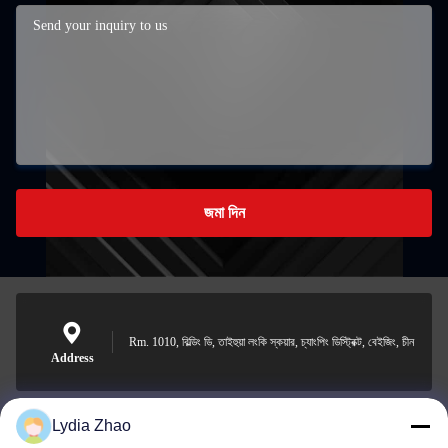
জমা দিন
Rm. 1010, বিল্ডিং ডি, তাইহুয়া লংকি স্কয়ার, চ্যাংপিং ডিস্ট্রিক্ট, বেইজিং, চীন
Address
Lydia Zhao