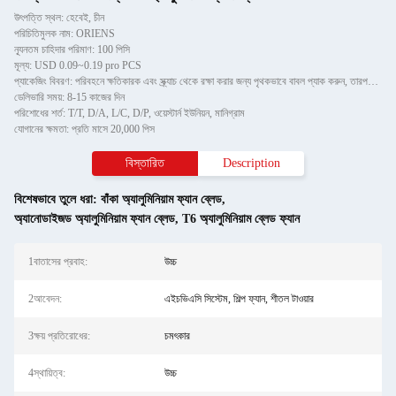
উৎপত্তি স্থল: হেবেই, চীন
পরিচিতিমুলক নাম: ORIENS
ন্যূনতম চাহিদার পরিমাণ: 100 পিসি
মূল্য: USD 0.09~0.19 pro PCS
প্যাকেজিং বিবরণ: পরিবহনে ক্ষতিকারক এবং স্ক্র্যাচ থেকে রক্ষা করার জন্য পৃথকভাবে বাবল প্যাক করুন, তারপরে শক্ত কাগজে
ডেলিভারি সময়: 8-15 কাজের দিন
পরিশোধের শর্ত: T/T, D/A, L/C, D/P, ওয়েস্টার্ন ইউনিয়ন, মানিগ্রাম
যোগানের ক্ষমতা: প্রতি মাসে 20,000 পিস
বিস্তারিত
Description
বিশেষভাবে তুলে ধরা:
বাঁকা অ্যালুমিনিয়াম ফ্যান ব্লেড
,
অ্যানোডাইজড অ্যালুমিনিয়াম ফ্যান ব্লেড
,
T6 অ্যালুমিনিয়াম ব্লেড ফ্যান
1বাতাসের প্রবাহ:
উচ্চ
2আবেদন:
এইচভিএসি সিস্টেম, শিল্প ফ্যান, শীতল টাওয়ার
3ক্ষয় প্রতিরোধের:
চমৎকার
4স্থায়িত্ব:
উচ্চ