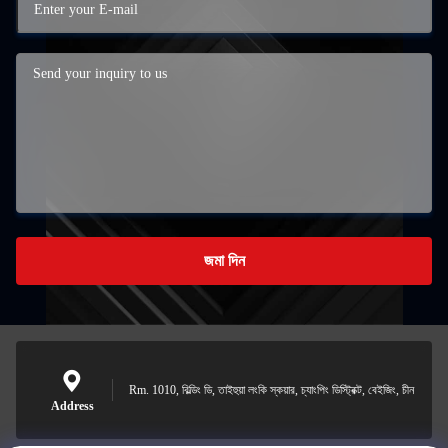
জমা দিন
Rm. 1010, বিল্ডিং ডি, তাইহুয়া লংকি স্কয়ার, চ্যাংপিং ডিস্ট্রিক্ট, বেইজিং, চীন
Address