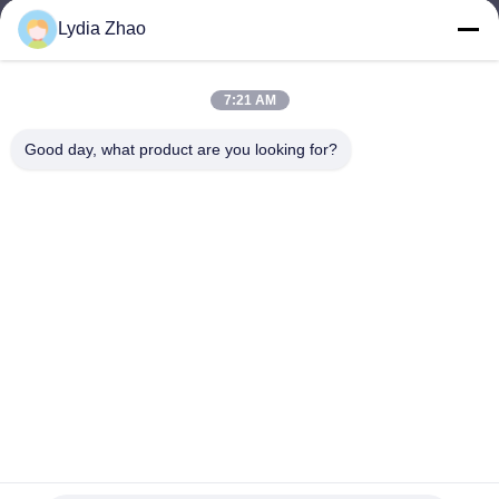
Lydia Zhao
jesingd@vip.sina.com
E-mail
7:21 AM
Good day, what product are you looking for?
0086-10-62574092
Phone
Beijing Oriens Technology Co., Ltd.