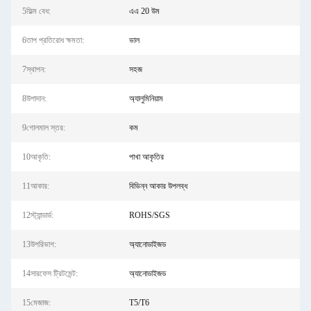
5ফিল্ম বেধ:
এএ 20 উম
6তাপ প্রতিরোধ ক্ষমতা:
ভাল
7স্থাপন:
সহজ
8উপাদান:
অ্যালুমিনিয়াম
9গোলমাল স্তর:
কম
10আকৃতি:
পাখা আকৃতির
11আকার:
বিভিন্ন আকার উপলব্ধ
12স্ট্যান্ডার্ড:
ROHS/SGS
13উপরিভাগ:
অ্যানোডাইজড
14সারফেস ট্রিটমেন্ট:
অ্যানোডাইজড
15মেজাজ:
T5/T6