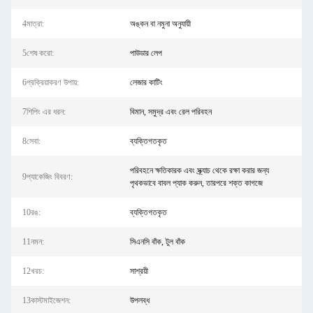
4মাত্রা:
অঙ্কন বা নমুনা অনুযায়ী
5শেষ করো:
পাউডার লেপ
6প্রক্রিয়াকরণ উপায়:
লেজার কাটিং
7শিপিং এর ধরন:
বিমান, সমুদ্র এবং রেল পরিবহন
8সেবা:
ব্যক্তিগতকৃত
পরিবহনে ক্ষতিকারক এবং স্ক্র্যাচ থেকে রক্ষা করার জন্য
9প্যাকেজিং বিবরণ:
পৃথকভাবে বাবল প্যাক করুন, তারপরে শক্ত কাগজে
10রঙ:
ব্যক্তিগতকৃত
11নমন:
সিএনসি বাঁক, টুল বাঁক
12খরচ:
সাশ্রয়ী
13কাস্টমাইজেশন:
উপলব্ধ