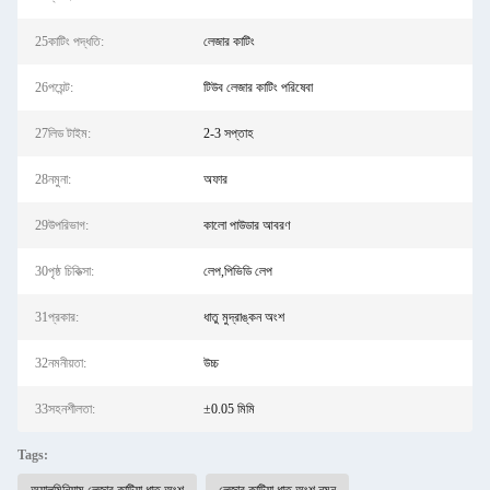
25কাটিং পদ্ধতি:
লেজার কাটিং
26পয়েন্ট:
টিউব লেজার কাটিং পরিষেবা
27লিড টাইম:
2-3 সপ্তাহ
28নমুনা:
অফার
29উপরিভাগ:
কালো পাউডার আবরণ
30পৃষ্ঠ চিকিত্সা:
লেপ,পিভিডি লেপ
31প্রকার:
ধাতু মুদ্রাঙ্কন অংশ
32নমনীয়তা:
উচ্চ
33সহনশীলতা:
±0.05 মিমি
Tags: