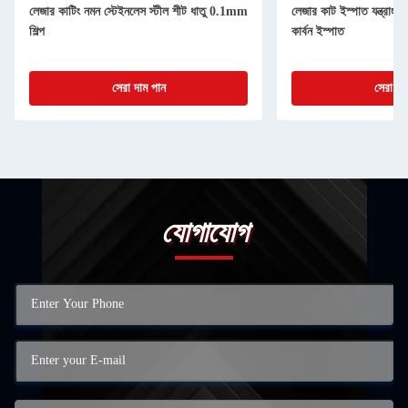
লেজার কাটিং নমন স্টেইনলেস স্টীল শীট ধাতু 0.1mm
লেজার কাট ইস্পাত যন্ত্রাংশ 
শিল্প
কার্বন ইস্পাত
সেরা দাম পান
সেরা দা
যোগাযোগ