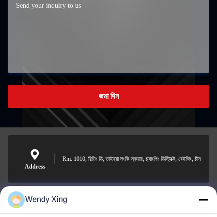
জমা দিন
Rm. 1010, বিল্ডিং ডি, তাইহুয়া লংকি স্কয়ার, চ্যাংপিং ডিস্ট্রিক্ট, বেইজিং, চীন
Address
Wendy Xing
jesingd@vip.sina.com