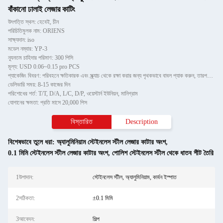
বাঁকানো ঢালাই লেজার কাটিং
উৎপত্তি স্থল: হেবেই, চীন
পরিচিতিমুলক নাম: ORIENS
সাক্ষ্যদান: iso
মডেল নম্বার: YP-3
ন্যূনতম চাহিদার পরিমাণ: 300 পিসি
মূল্য: USD 0.06~0.15 pro PCS
প্যাকেজিং বিবরণ: পরিবহনে ক্ষতিকারক এবং স্ক্র্যাচ থেকে রক্ষা করার জন্য পৃথকভাবে বাবল প্যাক করুন, তারপরে শক্ত কাগজে
ডেলিভারি সময়: 8-15 কাজের দিন
পরিশোধের শর্ত: T/T, D/A, L/C, D/P, ওয়েস্টার্ন ইউনিয়ন, মানিগ্রাম
যোগানের ক্ষমতা: প্রতি মাসে 20,000 পিস
বিস্তারিত
Description
বিশেষভাবে তুলে ধরা:
অ্যালুমিনিয়াম স্টেইনলেস স্টীল লেজার কাটার অংশ
,
0.1 মিমি স্টেইনলেস স্টীল লেজার কাটার অংশ
,
পোলিশ স্টেইনলেস স্টীল থেকে ধাতব শীট তৈরি
1উপাদান:
স্টেইনলেস স্টীল, অ্যালুমিনিয়াম, কার্বন ইস্পাত
2সঠিকতা:
±0.1 মিমি
3আবেদন:
শিল্প