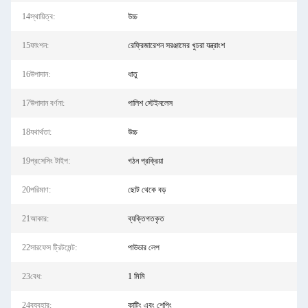
14স্থায়িত্ব:
উচ্চ
15ফাংশন:
রেফ্রিজারেশন সরঞ্জামের খুচরা যন্ত্রাংশ
16উপাদান:
ধাতু
17উপাদান বর্ণনা:
পালিশ স্টেইনলেস
18যথার্থতা:
উচ্চ
19প্রসেসিং টাইপ:
গঠন প্রক্রিয়া
20পরিমাণ:
ছোট থেকে বড়
21আকার:
ব্যক্তিগতকৃত
22সারফেস ট্রিটমেন্ট:
পাউডার লেপ
23বেধ:
1 মিমি
24ব্যবহার:
কাটিং এবং শেপিং