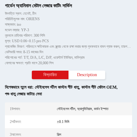
গার্ডেন অ্যানিমাল মেটাল লেজার কাটিং সার্ভিস
উৎপত্তি স্থল: হেবেই, চীন
পরিচিতিমুলক নাম: ORIENS
সাক্ষ্যদান: iso
মডেল নম্বার: YP-3
ন্যূনতম চাহিদার পরিমাণ: 300 পিসি
মূল্য: USD 0.06~0.15 pro PCS
প্যাকেজিং বিবরণ: পরিবহনে ক্ষতিকারক এবং স্ক্র্যাচ থেকে রক্ষা করার জন্য পৃথকভাবে বাবল প্যাক করুন, তারপরে শক্ত কাগজে
ডেলিভারি সময়: 8-15 কাজের দিন
পরিশোধের শর্ত: T/T, D/A, L/C, D/P, ওয়েস্টার্ন ইউনিয়ন, মানিগ্রাম
যোগানের ক্ষমতা: প্রতি মাসে 20,000 পিস
বিস্তারিত
Description
বিশেষভাবে তুলে ধরা:
স্টেইনলেস স্টীল কাস্টম শীট ধাতু
,
কাস্টম শীট মেটাল OEM
,
পশু ধাতু লেজার কাটার সেবা
1উপাদান:
স্টেইনলেস স্টীল, অ্যালুমিনিয়াম, কার্বন ইস্পাত
2সঠিকতা:
±0.1 মিমি
3আবেদন:
শিল্প