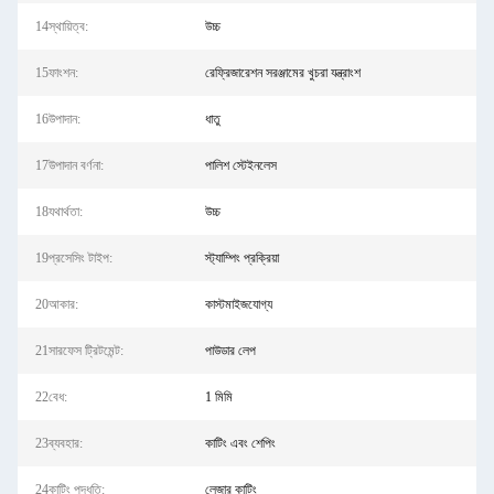
14স্থায়িত্ব:
উচ্চ
15ফাংশন:
রেফ্রিজারেশন সরঞ্জামের খুচরা যন্ত্রাংশ
16উপাদান:
ধাতু
17উপাদান বর্ণনা:
পালিশ স্টেইনলেস
18যথার্থতা:
উচ্চ
19প্রসেসিং টাইপ:
স্ট্যাম্পিং প্রক্রিয়া
20আকার:
কাস্টমাইজযোগ্য
21সারফেস ট্রিটমেন্ট:
পাউডার লেপ
22বেধ:
1 মিমি
23ব্যবহার:
কাটিং এবং শেপিং
24কাটিং পদ্ধতি:
লেজার কাটিং