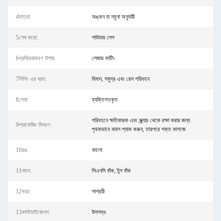
4মাত্রা:
অঙ্কন বা নমুনা অনুযায়ী
5শেষ করো:
পাউডার লেপ
6প্রক্রিয়াকরণ উপায়:
লেজার কাটিং
7শিপিং এর ধরন:
বিমান, সমুদ্র এবং রেল পরিবহন
8সেবা:
ব্যক্তিগতকৃত
পরিবহনে ক্ষতিকারক এবং স্ক্র্যাচ থেকে রক্ষা করার জন্য
9প্যাকেজিং বিবরণ:
পৃথকভাবে বাবল প্যাক করুন, তারপরে শক্ত কাগজে
10রঙ:
কালো
11নমন:
সিএনসি বাঁক, টুল বাঁক
12খরচ:
সাশ্রয়ী
13কাস্টমাইজেশন:
উপলব্ধ