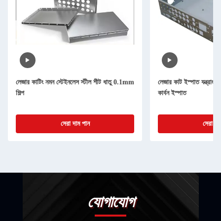
লেজার কাটিং নমন স্টেইনলেস স্টীল শীট ধাতু 0.1mm
লেজার কাট ইস্পাত যন্ত্রাংশ 
শিল্প
কার্বন ইস্পাত
সেরা দাম পান
সেরা দা
যোগাযোগ