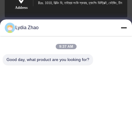
Rm. 1010, বিল্ডিং ডি, তাইহুয়া লংকি স্কয়ার, চ্যাংপিং ডিস্ট্রিক্ট, বেইজিং, চীন
Address
Lydia Zhao
jesingd@vip.sina.com
E-mail
9:37 AM
Good day, what product are you looking for?
0086-10-62574092
Phone
Beijing Oriens Technology Co., Ltd.