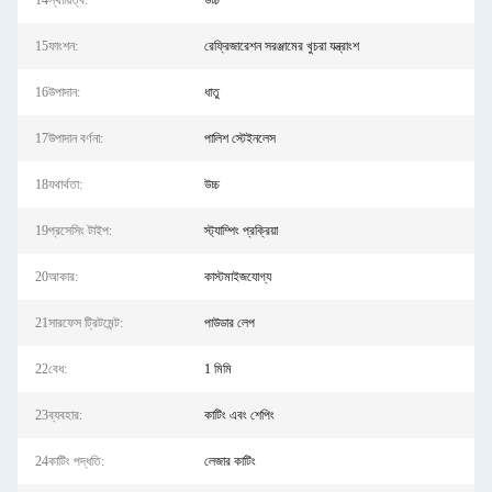
14স্থায়িত্ব:
উচ্চ
15ফাংশন:
রেফ্রিজারেশন সরঞ্জামের খুচরা যন্ত্রাংশ
16উপাদান:
ধাতু
17উপাদান বর্ণনা:
পালিশ স্টেইনলেস
18যথার্থতা:
উচ্চ
19প্রসেসিং টাইপ:
স্ট্যাম্পিং প্রক্রিয়া
20আকার:
কাস্টমাইজযোগ্য
21সারফেস ট্রিটমেন্ট:
পাউডার লেপ
22বেধ:
1 মিমি
23ব্যবহার:
কাটিং এবং শেপিং
24কাটিং পদ্ধতি:
লেজার কাটিং