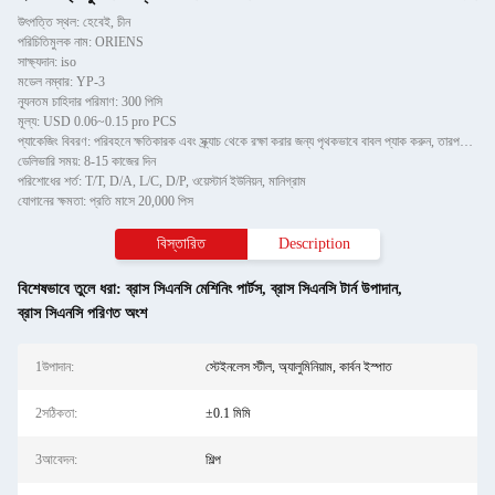
উৎপত্তি স্থল: হেবেই, চীন
পরিচিতিমুলক নাম: ORIENS
সাক্ষ্যদান: iso
মডেল নম্বার: YP-3
ন্যূনতম চাহিদার পরিমাণ: 300 পিসি
মূল্য: USD 0.06~0.15 pro PCS
প্যাকেজিং বিবরণ: পরিবহনে ক্ষতিকারক এবং স্ক্র্যাচ থেকে রক্ষা করার জন্য পৃথকভাবে বাবল প্যাক করুন, তারপরে শক্ত কাগজে
ডেলিভারি সময়: 8-15 কাজের দিন
পরিশোধের শর্ত: T/T, D/A, L/C, D/P, ওয়েস্টার্ন ইউনিয়ন, মানিগ্রাম
যোগানের ক্ষমতা: প্রতি মাসে 20,000 পিস
বিস্তারিত
Description
বিশেষভাবে তুলে ধরা:
ব্রাস সিএনসি মেশিনিং পার্টস
,
ব্রাস সিএনসি টার্ন উপাদান
,
ব্রাস সিএনসি পরিণত অংশ
1উপাদান:
স্টেইনলেস স্টীল, অ্যালুমিনিয়াম, কার্বন ইস্পাত
2সঠিকতা:
±0.1 মিমি
3আবেদন:
শিল্প