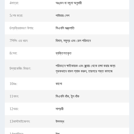
4মাত্রা:
অঙ্কন বা নমুনা অনুযায়ী
5শেষ করো:
পাউডার লেপ
6প্রক্রিয়াকরণ উপায়:
সিএনসি যন্ত্রপাতি
7শিপিং এর ধরন:
বিমান, সমুদ্র এবং রেল পরিবহন
8সেবা:
ব্যক্তিগতকৃত
পরিবহনে ক্ষতিকারক এবং স্ক্র্যাচ থেকে রক্ষা করার জন্য
9প্যাকেজিং বিবরণ:
পৃথকভাবে বাবল প্যাক করুন, তারপরে শক্ত কাগজে
10রঙ:
কালো
11নমন:
সিএনসি বাঁক, টুল বাঁক
12খরচ:
সাশ্রয়ী
13কাস্টমাইজেশন:
উপলব্ধ