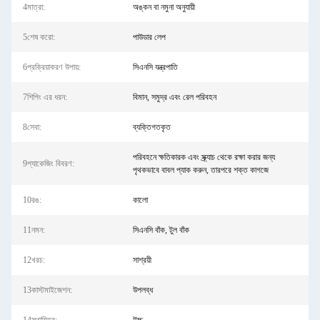
4মাত্রা:
অঙ্কন বা নমুনা অনুযায়ী
5শেষ করো:
পাউডার লেপ
6প্রক্রিয়াকরণ উপায়:
সিএনসি যন্ত্রপাতি
7শিপিং এর ধরন:
বিমান, সমুদ্র এবং রেল পরিবহন
8সেবা:
ব্যক্তিগতকৃত
পরিবহনে ক্ষতিকারক এবং স্ক্র্যাচ থেকে রক্ষা করার জন্য
9প্যাকেজিং বিবরণ:
পৃথকভাবে বাবল প্যাক করুন, তারপরে শক্ত কাগজে
10রঙ:
কালো
11নমন:
সিএনসি বাঁক, টুল বাঁক
12খরচ:
সাশ্রয়ী
13কাস্টমাইজেশন:
উপলব্ধ