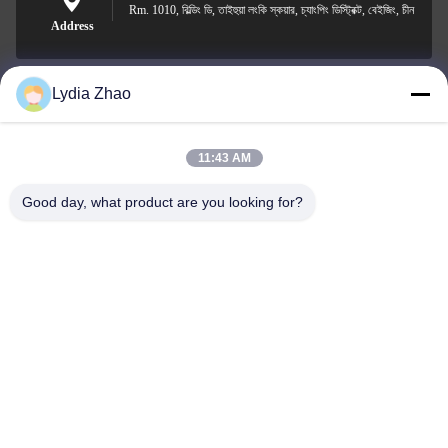
Rm. 1010, বিল্ডিং ডি, তাইহুয়া লংকি স্কয়ার, চ্যাংপিং ডিস্ট্রিক্ট, বেইজিং, চীন
Address
Lydia Zhao
jesingd@vip.sina.com
E-mail
11:43 AM
Good day, what product are you looking for?
0086-10-62574092
Phone
Beijing Oriens Technology Co., Ltd.