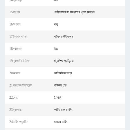
14স্থায়িত্ব:
উচ্চ
15ফাংশন:
রেফ্রিজারেশন সরঞ্জামের খুচরা যন্ত্রাংশ
16উপাদান:
ধাতু
17উপাদান বর্ণনা:
পালিশ স্টেইনলেস
18যথার্থতা:
উচ্চ
19প্রসেসিং টাইপ:
স্ট্যাম্পিং প্রক্রিয়া
20আকার:
কাস্টমাইজযোগ্য
21সারফেস ট্রিটমেন্ট:
পাউডার লেপ
22বেধ:
1 মিমি
23ব্যবহার:
কাটিং এবং শেপিং
24কাটিং পদ্ধতি:
লেজার কাটিং