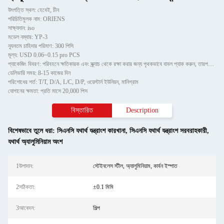
উৎপত্তি স্থল: হেবেই, চীন
পরিচিতিমুলক নাম: ORIENS
সাক্ষ্যদান: iso
মডেল নম্বার: YP-3
ন্যূনতম চাহিদার পরিমাণ: 300 পিসি
মূল্য: USD 0.06~0.15 pro PCS
প্যাকেজিং বিবরণ: পরিবহনে ক্ষতিকারক এবং স্ক্র্যাচ থেকে রক্ষা করার জন্য পৃথকভাবে বাবল প্যাক করুন, তারপরে শক্ত কাগজে
ডেলিভারি সময়: 8-15 কাজের দিন
পরিশোধের শর্ত: T/T, D/A, L/C, D/P, ওয়েস্টার্ন ইউনিয়ন, মানিগ্রাম
যোগানের ক্ষমতা: প্রতি মাসে 20,000 পিস
বিস্তারিত
Description
বিশেষভাবে তুলে ধরা:
সিএনসি যথার্থ যন্ত্রাংশ কারখানা
,
সিএনসি যথার্থ যন্ত্রাংশ সরবরাহকারী
,
যথার্থ অ্যালুমিনিয়াম অংশ
1উপাদান:
স্টেইনলেস স্টীল, অ্যালুমিনিয়াম, কার্বন ইস্পাত
2সঠিকতা:
±0.1 মিমি
3আবেদন:
শিল্প