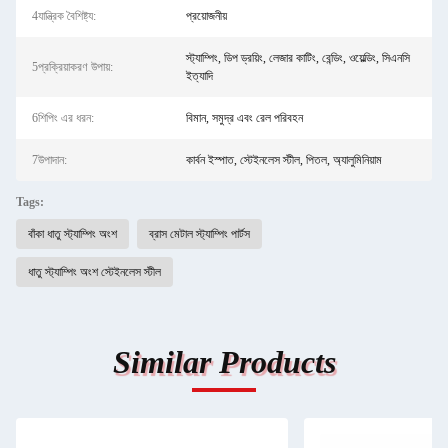
4যান্ত্রিক বৈশিষ্ট্য:
প্রয়োজনীয়
স্ট্যাম্পিং, ডিপ ড্রয়িং, লেজার কাটিং, বেন্ডিং, ওয়েল্ডিং, সিএনসি
5প্রক্রিয়াকরণ উপায়:
ইত্যাদি
6শিপিং এর ধরন:
বিমান, সমুদ্র এবং রেল পরিবহন
7উপাদান:
কার্বন ইস্পাত, স্টেইনলেস স্টীল, পিতল, অ্যালুমিনিয়াম
Tags:
বাঁকা ধাতু স্ট্যাম্পিং অংশ
ব্রাস মেটাল স্ট্যাম্পিং পার্টস
ধাতু স্ট্যাম্পিং অংশ স্টেইনলেস স্টীল
Similar Products