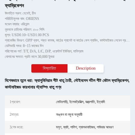
ফ্যাব্রিকেশন
উৎপত্তি স্থল: হেবেই, চীন
পরিচিতিমুলক নাম: ORIENS
মডেল নম্বার: ওরিয়েন্স
ন্যূনতম চাহিদার পরিমাণ: ৫০০ পিসি
মূল্য: USD0.10~USD1.00 PCS
প্যাকেজিং বিবরণ: OPP ব্যাগ, শক্ত কাগজ, কাঠের প্যালেট বা কাঠের কেস প্যাকিং, কাস্টমাইজড লেবেল প্রদান করতে পারে
ডেলিভারি সময়: 8~15 কাজের দিন
পরিশোধের শর্ত: T/T, D/A, L/C, D/P, ওয়েস্টার্ন ইউনিয়ন, মানিগ্রাম
যোগানের ক্ষমতা: প্রতি মাসে 30,000 টুকরা
বিস্তারিত
Description
বিশেষভাবে তুলে ধরা:
অ্যালুমিনিয়াম শীট ধাতু তৈরী
,
স্টেইনলেস স্টীল শীট মেটাল ফ্যাব্রিকেশন
,
কাস্টমাইজড কারখানার স্ট্যাম্পিং ধাতু পণ্য
1প্রয়োগ:
মোটরগাড়ি, ইলেকট্রনিক্স, যন্ত্রপাতি, ইত্যাদি
2মাত্রা:
অঙ্কন বা নমুনা অনুযায়ী
3শেষ করো:
মসৃণ, ম্যাট, পালিশ, গ্যালভানাইজড, পাউডার আবরণ