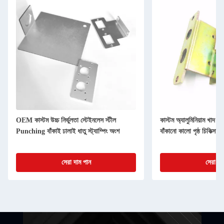
OEM কাস্টম উচ্চ নির্ভুলতা স্টেইনলেস স্টীল
কাস্টম অ্যালুমিনিয়াম খাদ শীট
Punching বাঁকাই ঢালাই ধাতু স্ট্যাম্পিং অংশ
বাঁকানো কালো পৃষ্ঠ চিকিত্সা শ
সেরা দাম পান
সেরা দা