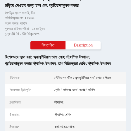
ছড়িয়ে দেওয়ার জন্য ঢাল এবং প্রতিরক্ষামূলক কভার
উৎপত্তি স্থল: হেবেই, চীন
পরিচিতিমুলক নাম: Oriens
মডেল নম্বার: কাস্টম
ন্যূনতম চাহিদার পরিমাণ: ১০০০ টুকরা
মূল্য: $0.01 - $0.90/pieces
বিস্তারিত
Description
বিশেষভাবে তুলে ধরা:
অ্যালুমিনিয়াম তামা লোহা স্ট্যাম্পিং উৎপাদন
,
প্রতিরক্ষামূলক কভার স্ট্যাম্পিং উৎপাদন
,
তাপ বিচ্ছিন্নতা শেল্ডিং স্ট্যাম্পিং উৎপাদন
1উপাদান:
স্টেইনলেস স্টীল \ অ্যালুমিনিয়াম খাদ \ লোহা \ পিতল
2সারফেস ট্রিটমেন্ট:
পেন্টিং \ পাউডার লেপ \ কলাই \ পলিশিং
3প্রক্রিয়া:
স্ট্যাম্পিং
4সরঞ্জাম:
স্ট্যাম্পিং মেশিন
5আকার:
কাস্টমাইজড সাইজ