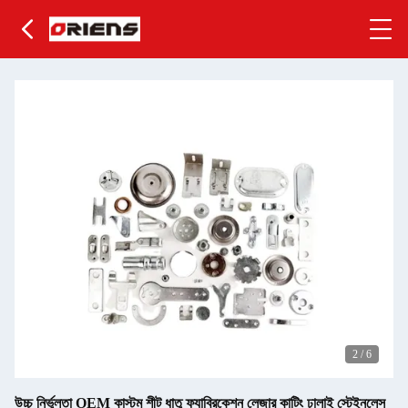
3
/
6
উচ্চ নির্ভুলতা OEM কাস্টম শীট ধাতু ফ্যাব্রিকেশন লেজার কাটিং ঢালাই স্টেইনলেস