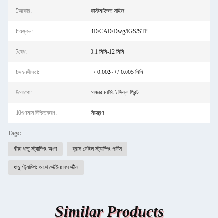
5আকার:
কাস্টমাইজড সাইজ
6অঙ্কন:
3D/CAD/Dwg/IGS/STP
7বেধ:
0.1 মিমি-12 মিমি
8সহনশীলতা:
+/-0.002~+/-0.005 মিমি
9লোগো:
লেজার মার্কিং \ সিল্ক প্রিন্ট
10গুণমান নিশ্চিতকরণ:
নিয়ন্ত্রণ
Tags:
বাঁকা ধাতু স্ট্যাম্পিং অংশ
ব্রাস মেটাল স্ট্যাম্পিং পার্টস
ধাতু স্ট্যাম্পিং অংশ স্টেইনলেস স্টীল
Similar Products