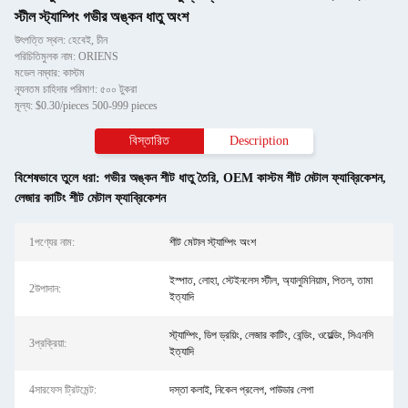
স্টীল স্ট্যাম্পিং গভীর অঙ্কন ধাতু অংশ
উৎপত্তি স্থল: হেবেই, চীন
পরিচিতিমুলক নাম: ORIENS
মডেল নম্বার: কাস্টম
ন্যূনতম চাহিদার পরিমাণ: ৫০০ টুকরা
মূল্য: $0.30/pieces 500-999 pieces
বিস্তারিত
Description
বিশেষভাবে তুলে ধরা:
গভীর অঙ্কন শীট ধাতু তৈরি
,
OEM কাস্টম শীট মেটাল ফ্যাব্রিকেশন
,
লেজার কাটিং শীট মেটাল ফ্যাব্রিকেশন
1পণ্যের নাম:
শীট মেটাল স্ট্যাম্পিং অংশ
ইস্পাত, লোহা, স্টেইনলেস স্টীল, অ্যালুমিনিয়াম, পিতল, তামা
2উপাদান:
ইত্যাদি
স্ট্যাম্পিং, ডিপ ড্রয়িং, লেজার কাটিং, বেন্ডিং, ওয়েল্ডিং, সিএনসি
3প্রক্রিয়া:
ইত্যাদি
4সারফেস ট্রিটমেন্ট:
দস্তা কলাই, নিকেল প্রলেপ, পাউডার লেপা