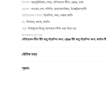
উপাদান:
অ্যালুমিনিয়াম, লোহা, স্টেইনলেস স্টীল, ব্রোঞ্জ, তামা
প্রয়োগ:
পাওয়ার লেপ, পলিশিং, অ্যানোডাইজড, ইলেক্ট্রোপ্লেটিং
প্রক্রিয়াকরণ উপায়:
স্ট্যাম্পিং, নমন, লেজার কাটিং
রঙ:
সিলভার, কালো, কাস্টম
নমুনা:
বিনামূল্যে কিন্তু আপনাকে শিপিং খরচ দিতে হবে
বিশেষভাবে তুলে ধরা:
,
,
স্টেইনলেস স্টীল শীট ধাতু স্ট্যাম্পিং অংশ
ব্রোঞ্জ শীট ধাতু স্ট্যাম্পিং অংশ
কাস্টম শী
মৌলিক তথ্য
প্রদান