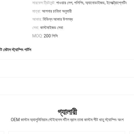
সারফেস ট্রিটমেন্ট:
পাওয়ার লেপ, পলিশিং, অ্যানোডাইজড, ইলেক্ট্রোপ্লেটিং
মাত্রা:
আপনার চাহিদা অনুযায়ী
আকার:
বিভিন্ন আকার উপলব্ধ
সেবা:
কাস্টমাইজড সেবা
200 পিসি
MOQ:
ট মেটাল স্ট্যাম্পিং পার্টস
গ্যালারী
OEM কাস্টম অ্যালুমিনিয়াম স্টেইনলেস স্টীল ব্রাস তামা কাস্টম শীট ধাতু স্ট্যাম্পিং অংশ