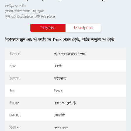
উৎপত্তি স্থল: চীন
ন্যূনতম চাহিদার পরিমাণ: 300 টুকরা
মূল্য: CN¥5.20/pieces 300-999 pieces
বিস্তারিত
Description
বিশেষভাবে তুলে ধরা:
নখ কাঠের ঘর Truss পেরেক প্লেট
,
কাঠের আঙ্গুলের নখ প্লেট
1উপাদান:
প্রাক-গ্যালভানাইজড ইস্পাত
2বেধ:
1 মিমি
3প্রয়োগ:
কাঠামোগত
4রঙ:
সিলভার
5আকার:
কাস্টম প্রস্থ*দৈর্ঘ্য
6MOQ:
300 পিসি
7শৈলী ঘ:
ডবল পেরেক