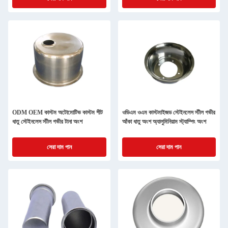
ODM OEM কাস্টম অটোমোটিভ কাস্টম শীট
ওডিএম ওএম কাস্টমাইজড স্টেইনলেস স্টীল গভীর
ধাতু স্টেইনলেস স্টীল গভীর টানা অংশ
আঁকা ধাতু অংশ অ্যালুমিনিয়াম স্ট্যাম্পিং অংশ
সেরা দাম পান
সেরা দাম পান