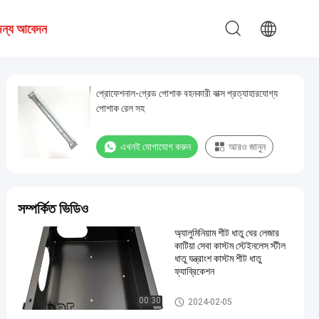
 জন্য আবেদন
প্রোফেশনাল-গ্রেড পোশাক বহনকারী বাক্স প্রত্যাহারযোগ্য
পোশাক রেল সহ
এখনই যোগাযোগ করুন
আরও জানুন
সম্পর্কিত ভিডিও
অ্যালুমিনিয়াম শীট ধাতু ঘের লেজার
কাটিয়া সেবা কাস্টম স্টেইনলেস স্টীল
ধাতু যন্ত্রাংশ কাস্টম শীট ধাতু
ফ্যাব্রিকেশন
ধাতু মুদ্রাঙ্কন অংশ
00:30
2024-02-05