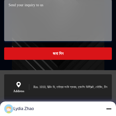
জমা দিন
Rm. 1010, বিল্ডিং ডি, তাইহুয়া লংকি স্কয়ার, চ্যাংপিং ডিস্ট্রিক্ট, বেইজিং, চীন
Address
Lydia Zhao