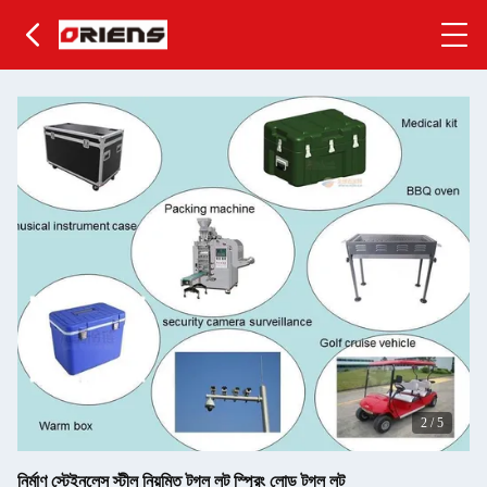
2
/
5
নির্মাণ স্টেইনলেস স্টীল নিয়মিত টগল লট স্প্রিং লোড টগল লট