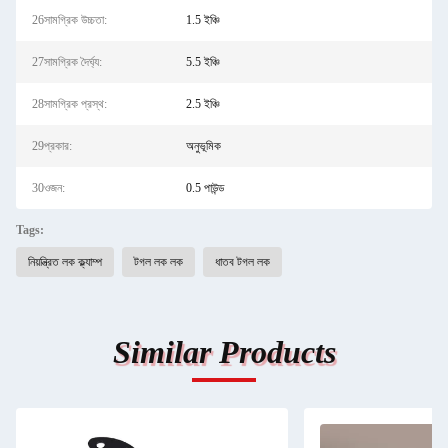
26সামগ্রিক উচ্চতা:
1.5 ইঞ্চি
27সামগ্রিক দৈর্ঘ্য:
5.5 ইঞ্চি
28সামগ্রিক প্রস্থ:
2.5 ইঞ্চি
29প্রকার:
অনুভূমিক
30ওজন:
0.5 পাউন্ড
Tags:
নিয়ন্ত্রিত লক ক্ল্যাম্প
টগল লক লক
ধাতব টগল লক
Similar Products