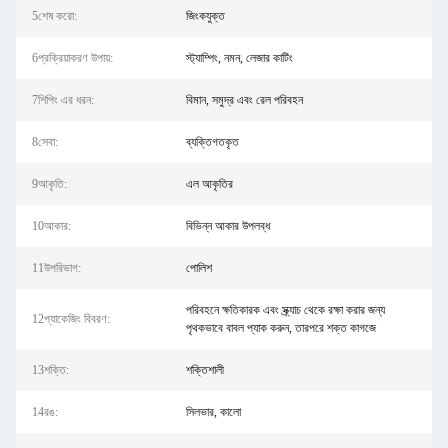
5শেষ করো:
জিংকযুক্ত
6প্রক্রিয়াকরণ উপায়:
স্ট্যাম্পিং, নমন, লেজার কাটিং
7শিপিং এর ধরন:
বিমান, সমুদ্র এবং রেল পরিবহন
8সেবা:
ব্যক্তিগতকৃত
9আকৃতি:
এল আকৃতির
10আকার:
বিভিন্ন আকার উপলব্ধ
11উপরিভাগ:
পোলিশ
পরিবহনে ক্ষতিকারক এবং স্ক্র্যাচ থেকে রক্ষা করার জন্য
12প্যাকেজিং বিবরণ:
পৃথকভাবে বাবল প্যাক করুন, তারপরে শক্ত কাগজে
13শক্তি:
শক্তিশালী
14রঙ:
সিলভার, কালো