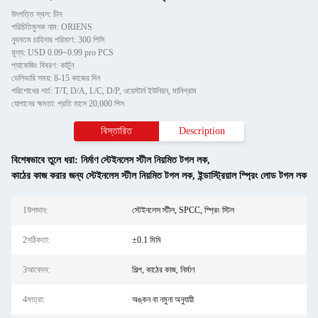
উৎপত্তি স্থল: চীন
পরিচিতিমুলক নাম: ORIENS
ন্যূনতম চাহিদার পরিমাণ: 300 পিসি
মূল্য: USD 0.09~0.99 pro PCS
প্যাকেজিং বিবরণ: কার্টুন
ডেলিভারি সময়: 8-15 কাজের দিন
পরিশোধের শর্ত: T/T, D/A, L/C, D/P, ওয়েস্টার্ন ইউনিয়ন, মানিগ্রাম
যোগানের ক্ষমতা: প্রতি মাসে 20,000 পিস
বিস্তারিত
Description
বিশেষভাবে তুলে ধরা:
নির্মাণ স্টেইনলেস স্টীল নিয়মিত টগল লক
,
কাঠের কাজ করার জন্য স্টেইনলেস স্টীল নিয়মিত টগল লক
,
ইন্ডাস্ট্রিয়াল স্প্রিং লোড টগল লক
1উপাদান:
স্টেইনলেস স্টীল, SPCC, স্প্রিং স্টিল
2সঠিকতা:
±0.1 মিমি
3আবেদন:
শিল্প, কাঠের কাজ, নির্মাণ
4মাত্রা:
অঙ্কন বা নমুনা অনুযায়ী