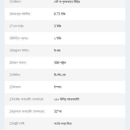
15পরিমাণ:
সেট বা পৃথকভাবে বিক্রি
16সমন্বয় পরিসীমা:
0.75 ইঞ্চি
17বেস দৈর্ঘ্য:
3 ইঞ্চি
18ভিত্তি প্রস্থ:
২ ইঞ্চি
19হ্যান্ডেল স্টাইল:
উ-বার
20ধারণ ক্ষমতা:
500 পাউন্ড
21নির্মাতা:
ডি-স্টা-কো
22উপাদান:
ইস্পাত
23সর্বোচ্চ অপারেটিং তাপমাত্রা:
২৫০ ডিগ্রি ফারেনহাইট
24ন্যূনতম অপারেটিং তাপমাত্রা:
32°ফা
25মাউন্ট শৈলী:
গর্তের মধ্য দিয়ে