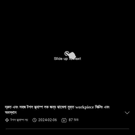
দ্রুত এবং সহজ টগল ক্ল্যাম্প লক জন্য ঝামেলা মুক্ত workpiece ফিক্সিং এবং
অবস্থান
টগল ক্ল্যাম্প লচ
2024-02-06
87 ভিউ