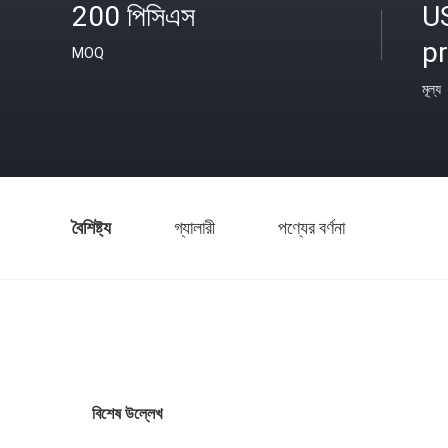
200 পিসিএস
U
p
MOQ
মূল্য
বৈশিষ্ট্য
গ্যালারী
পণ্যের বর্ণনা
বিশেষ উল্লেখ