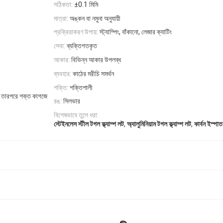
সঠিকতা:
±0.1 মিমি
মাত্রা:
অঙ্কন বা নমুনা অনুযায়ী
প্রক্রিয়াকরণ উপায়:
স্ট্যাম্পিং, বাঁকানো, লেজার ক্যাটিং
সেবা:
ব্যক্তিগতকৃত
আকার:
বিভিন্ন আকার উপলব্ধ
ব্যবহার:
কাঠের মরীচি সমর্থন
শক্তি:
শক্তিশালী
ুন, তারপরে শক্ত কাগজে
রঙ:
সিলভার
বিশেষভাবে তুলে ধরা:
,
,
স্টেইনলেস স্টীল টগল ক্ল্যাম্প লট
অ্যালুমিনিয়াম টগল ক্ল্যাম্প লট
কার্বন ইস্প