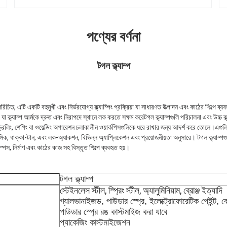
পণ্যের বর্ণনা
টগল ক্ল্যাম্প
 পরিচিত, এটি একটি বহুমুখী এবং নির্ভরযোগ্য ক্ল্যাম্পিং প্রক্রিয়া যা সাধারণত উত্পাদন এবং কাঠের শিল্পে ব
়া যা ক্ল্যাম্প আর্মকে দ্রুত এবং নিরাপদে স্থানে লক করতে সক্ষম করেটগল ক্ল্যাম্পগুলি পরিচালনা এবং উচ্চ ক
ং, ড্রিলিং, শেপিং বা ওয়েল্ডিং অপারেশন চলাকালীন ওয়ার্কপিসগুলিকে ধরে রাখার জন্য আদর্শ করে তোলে।এগুল
ক, ধাক্কা-টান, এবং লক-অ্যাকশন, বিভিন্ন অ্যাপ্লিকেশন এবং প্রয়োজনীয়তা অনুসারে। টগল ক্ল্যাম্পগু
েস, নির্মাণ এবং কাঠের কাজ সহ বিস্তৃত শিল্পে ব্যবহৃত হয়।
টগল ক্ল্যাম্প
স্টেইনলেস স্টীল, স্প্রিং স্টীল, অ্যালুমিনিয়াম, ব্রোঞ্জ ইত্যাদি
গ্যালভানাইজড, পাউডার স্প্রে, ইলেক্ট্রোফোরেটিক পেইন্ট, ক্
পাউডার স্প্রে রঙ কাস্টমাইজ করা যাবে
প্যাকেজিং কাস্টমাইজেশন