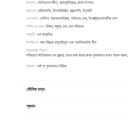
উপাদান:
স্টেইনলেস স্টীল, অ্যালুমিনিয়াম, কার্বন ইস্পাত
আবেদন:
মোটরগাড়ি, ইলেকট্রনিক্স, যন্ত্রপাতি, ইত্যাদি
শেষ করো:
পোলিশ, গ্যালভানাইজড, পাউডার লেপ, ইলেক্ট্রোফোরেটিক লেপ
শিপিং এর ধরন:
বিমান, সমুদ্র এবং রেল পরিবহন
আকৃতি:
এল আকৃতির
উপরিভাগ:
সাদা জিঙ্ক ধাতুপট্টাবৃত এবং প্যাসিভেটেড নীল
প্যাকেজিং বিবরণ:
পরিবহনে ক্ষতিকারক এবং স্ক্র্যাচ থেকে রক্ষা করার জন্য পৃথকভাবে বাবল প্যাক কর
পরিমাণ:
সেট বা পৃথকভাবে বিক্রি
মৌলিক তথ্য
প্রদান