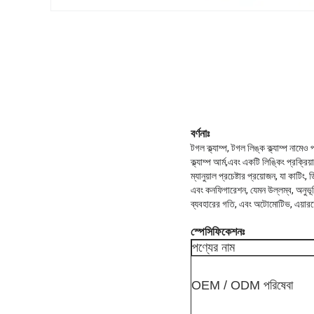
বর্ণনাঃ
টগল ক্ল্যাম্প, টগল লিঙ্ক ক্ল্যাম্প নামেও
ক্ল্যাম্প আর্ম,এবং একটি লিঙ্কিং প্রক্রিয
ম্যানুয়াল প্রচেষ্টার প্রয়োজন, যা কাটি
এবং কনফিগারেশন, যেমন উল্লম্ব, অনুভূমি
ব্যবহারের গতি, এবং অটোমোটিভ, এয়ারস্প
স্পেসিফিকেশনঃ
পণ্যের নাম
OEM / ODM পরিষেবা