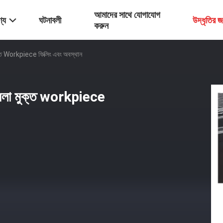
আমাদের সাথে যোগাযোগ
্য
ঘটনাবলী
উদ্ধৃতির 
করুন
ুক্ত Workpiece ফিক্সিং এবং অবস্থান
ামেলা মুক্ত workpiece