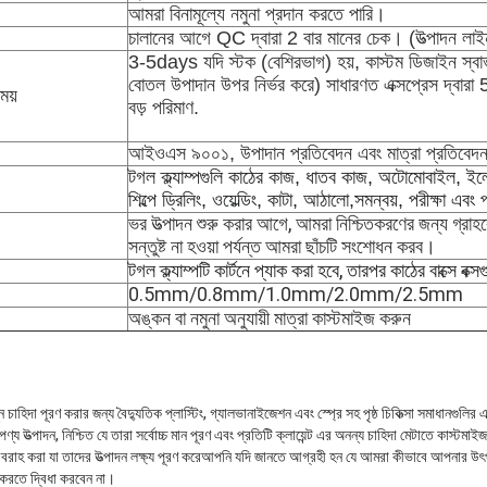
আমরা বিনামূল্যে নমুনা প্রদান করতে পারি।
চালানের আগে QC দ্বারা 2 বার মানের চেক। (উত্পাদন লাই
3-5days যদি স্টক (বেশিরভাগ) হয়, কাস্টম ডিজাইন স্
বোতল উপাদান উপর নির্ভর করে) সাধারণত এক্সপ্রেস দ্বার
ময়
বড় পরিমাণ.
আইওএস ৯০০১, উপাদান প্রতিবেদন এবং মাত্রা প্রতিবেদ
টগল ক্ল্যাম্পগুলি কাঠের কাজ, ধাতব কাজ, অটোমোবাইল, ইল
শিল্পে ড্রিলিং, ওয়েল্ডিং, কাটা, আঠালো,সমন্বয়, পরীক্ষা এবং 
ভর উত্পাদন শুরু করার আগে, আমরা নিশ্চিতকরণের জন্য গ্রাহক
সন্তুষ্ট না হওয়া পর্যন্ত আমরা ছাঁচটি সংশোধন করব।
টগল ক্ল্যাম্পটি কার্টনে প্যাক করা হবে, তারপর কাঠের বাক্সে বক্স
0.5mm/0.8mm/1.0mm/2.0mm/2.5mm
অঙ্কন বা নমুনা অনুযায়ী মাত্রা কাস্টমাইজ করুন
াহিদা পূরণ করার জন্য বৈদ্যুতিক প্লাস্টিং, গ্যালভানাইজেশন এবং স্প্রে সহ পৃষ্ঠ চিকিত্সা সমাধানগুলির
 পণ্য উত্পাদন, নিশ্চিত যে তারা সর্বোচ্চ মান পূরণ এবং প্রতিটি ক্লায়েন্ট এর অনন্য চাহিদা মেটাতে কাস্টম
বরাহ করা যা তাদের উত্পাদন লক্ষ্য পূরণ করেআপনি যদি জানতে আগ্রহী হন যে আমরা কীভাবে আপনার উৎপাদ
রতে দ্বিধা করবেন না।