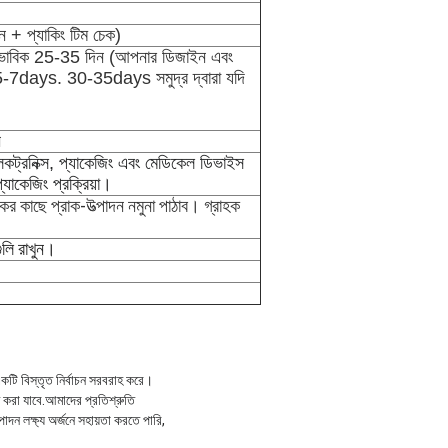
ন + প্যাকিং টিম চেক)
বাভাবিক 25-35 দিন (আপনার ডিজাইন এবং
া 5-7days. 30-35days সমুদ্র দ্বারা যদি
ন
েকট্রনিক্স, প্যাকেজিং এবং মেডিকেল ডিভাইস
প্যাকেজিং প্রক্রিয়া।
ের কাছে প্রাক-উত্পাদন নমুনা পাঠাব। গ্রাহক
গুলি রাখুন।
 একটি বিস্তৃত নির্বাচন সরবরাহ করে।
াইজ করা যাবে.আমাদের প্রতিশ্রুতি
ন লক্ষ্য অর্জনে সহায়তা করতে পারি,