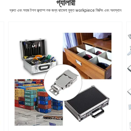
গ্যালারী
দ্রুত এবং সহজ টগল ক্ল্যাম্প লক জন্য ঝামেলা মুক্ত workpiece ফিক্সিং এবং অবস্থান