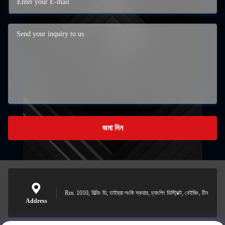
জমা দিন
Rm. 1010, বিল্ডিং ডি, তাইহুয়া লংকি স্কয়ার, চ্যাংপিং ডিস্ট্রিক্ট, বেইজিং, চীন
Address