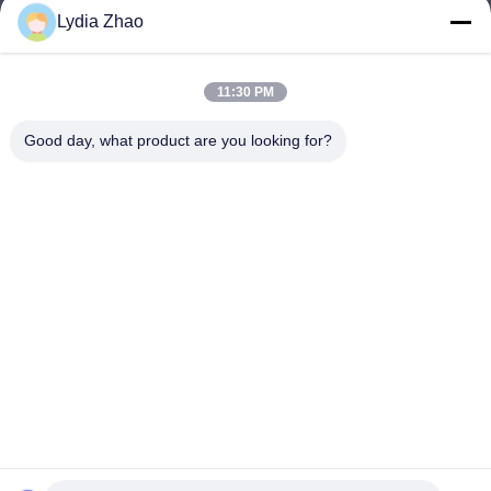
Lydia Zhao
jesingd@vip.sina.com
E-mail
11:30 PM
Good day, what product are you looking for?
0086-10-62574092
Phone
Beijing Oriens Technology Co., Ltd.