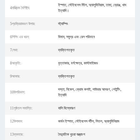
ইস্পাত, স্টেইনলেস স্টিল, অ্যালুমিনিয়াম, তামা, ব্রোঞ্জ, খাদ
4যান্ত্রিক বৈশিষ্ট্য:
ইত্যাদি।
5প্রক্রিয়াকরণ উপায়:
স্ট্যাম্পিং
6শিপিং এর ধরন:
বিমান, সমুদ্র এবং রেল পরিবহন
7সেবা:
ব্যক্তিগতকৃত
8আকৃতি:
বৃত্তাকার, বর্গক্ষেত্র, কাস্টমাইজড
9আকার:
ব্যক্তিগতকৃত
দস্তা, নিকেল, ক্রোম কলাই, পাউডার আবরণ, পেইন্টিং,
10উপরিভাগ:
ইত্যাদি
11পৃষ্ঠতল সমাপ্তি:
বালি বিস্ফোরণ
12উপাদান:
কার্বন ইস্পাত, স্টেইনলেস স্টীল, পিতল, অ্যালুমিনিয়াম
13ব্যবহার:
বৈদ্যুতিক খুচরা যন্ত্রাংশ