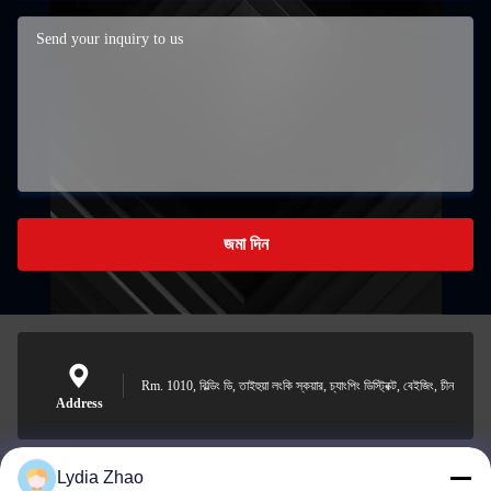
জমা দিন
Rm. 1010, বিল্ডিং ডি, তাইহুয়া লংকি স্কয়ার, চ্যাংপিং ডিস্ট্রিক্ট, বেইজিং, চীন
Address
Lydia Zhao