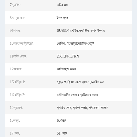
7প্যাকিং:
কার্টন বাক্স
8পণ্যের নাম:
টগল ল্যাচ
9উপাদান:
SUS304 স্টেইনলেস স্টিল, কার্বন ইস্পাত
10সারফেস ট্রিটমেন্ট:
পোলিশ, ইলেক্ট্রোফোরটিক পেইন্ট
11লকিং লোড:
250KN-1.7KN
12আকার:
কাস্টমাইজ করুন
13বৈশিষ্ট্য 1:
কেন্দ্র প্রক্রিয়া নকশা ল্যাচ স্ব-লকিং করা
14বৈশিষ্ট্য 2:
দুর্ঘটনাজনিত খোলার প্রতিরোধ করুন
15প্রয়োগ:
প্যাকিং কেস, ল্যাম্প কভার, পর্যবেক্ষণ সরঞ্জাম
16লম্বা:
60 মিমি
17ওজন:
51 গ্রাম