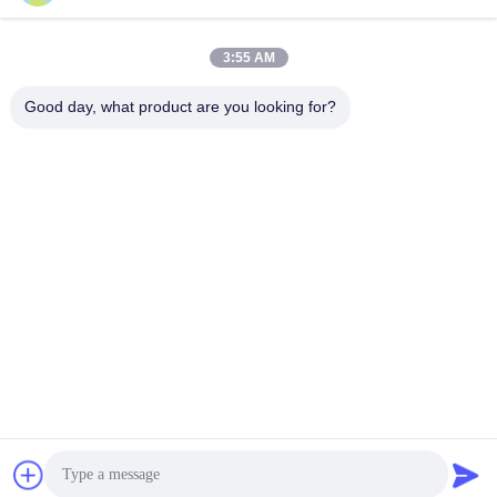
jesingd@vip.sina.com
E-mail
3:55 AM
Good day, what product are you looking for?
0086-10-62574092
Phone
Beijing Oriens Technology Co., Ltd.
সেরা দাম পান
Get a Quote
Beijing Oriens Technology Co., Ltd.