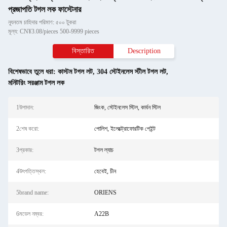
প্রজাপতি টগল লক ফাস্টেনার
ন্যূনতম চাহিদার পরিমাণ: ৫০০ টুকরা
মূল্য: CN¥3.08/pieces 500-9999 pieces
বিস্তারিত
Description
বিশেষভাবে তুলে ধরা:
কাস্টম টগল লট
,
304 স্টেইনলেস স্টীল টগল লট
,
মনিটরিং সরঞ্জাম টগল লক
1উপাদান:
জিংক, স্টেইনলেস স্টিল, কার্বন স্টিল
2শেষ করো:
পোলিশ, ইলেক্ট্রোফোরটিক পেইন্ট
3প্রকার:
টগল ল্যাচ
4উৎপত্তিস্থল:
হেবেই, চীন
5brand name:
ORIENS
6মডেল নম্বর:
A22B